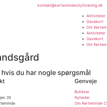
kontakt@kertemindecityforening.dk
Aktiviteter
Gavekort
Om Kertemi
Aktiviteter
Gavekort
Om Kertemi
ndsgård
 hvis du har nogle spørgsmål
kt
Genveje
Butikker
jen 35
Nyheder
rteminde
Om Kerteminde Ci