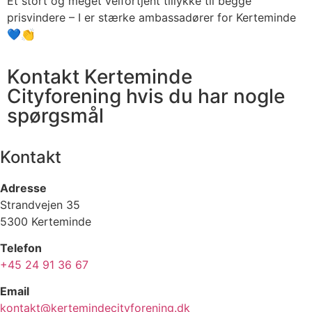
Et stort og meget velfortjent tillykke til begge
prisvindere – I er stærke ambassadører for Kerteminde
💙👏
Kontakt Kerteminde
Cityforening hvis du har nogle
spørgsmål
Kontakt
Adresse
Strandvejen 35
5300 Kerteminde
Telefon
+45 24 91 36 67
Email
kontakt@kertemindecityforening.dk