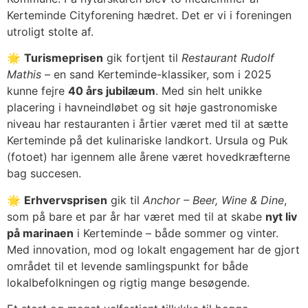
Kerteminde Cityforening hædret. Det er vi i foreningen
utroligt stolte af.
🌟
Turismeprisen
gik fortjent til
Restaurant Rudolf
Mathis
– en sand Kerteminde-klassiker, som i 2025
kunne fejre
40 års jubilæum
. Med sin helt unikke
placering i havneindløbet og sit høje gastronomiske
niveau har restauranten i årtier været med til at sætte
Kerteminde på det kulinariske landkort. Ursula og Puk
(fotoet) har igennem alle årene været hovedkræfterne
bag succesen.
🌟
Erhvervsprisen
gik til
Anchor – Beer, Wine & Dine
,
som på bare et par år har været med til at skabe
nyt liv
på marinaen
i Kerteminde – både sommer og vinter.
Med innovation, mod og lokalt engagement har de gjort
området til et levende samlingspunkt for både
lokalbefolkningen og rigtig mange besøgende.