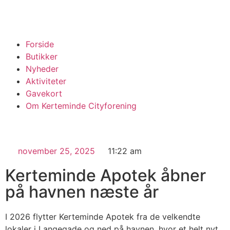
Forside
Butikker
Nyheder
Aktiviteter
Gavekort
Om Kerteminde Cityforening
november 25, 2025
11:22 am
Kerteminde Apotek åbner
på havnen næste år
I 2026 flytter Kerteminde Apotek fra de velkendte
lokaler i Langegade og ned på havnen, hvor et helt nyt