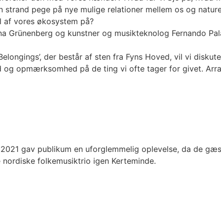
 strand pege på nye mulige relationer mellem os og natur
el af vores økosystem på?
na Grünenberg og kunstner og musikteknolog Fernando Palaci
elongings’, der består af sten fra Fyns Hoved, vil vi disku
og opmærksomhed på de ting vi ofte tager for givet. Arran
i 2021 gav publikum en uforglemmelig oplevelse, da de gæ
ordiske folkemusiktrio igen Kerteminde.