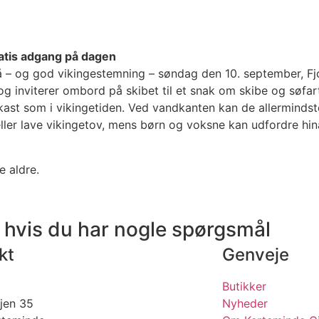
ratis adgang på dagen
 – og god vikingestemning – søndag den 10. september, Fjor
g inviterer ombord på skibet til et snak om skibe og søfart
st som i vikingetiden. Ved vandkanten kan de allermindste
 eller lave vikingetov, mens børn og voksne kan udfordre h
e aldre.
 hvis du har nogle spørgsmål
kt
Genveje
Butikker
jen 35
Nyheder