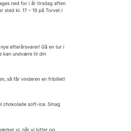
ages ned for i år tirsdag aften
sted kl. 17 – 19 på Torvet i
ye efterårsvarer! Gå en tur i
e kan undvære til din
 så får vinderen en fribillet!
el chokolade soft-ice. Smag
rker vi, når vi lytter og