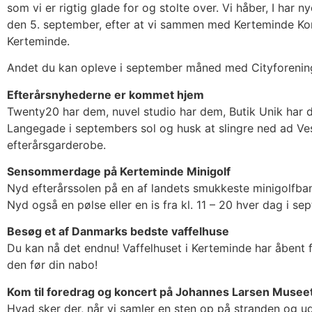
som vi er rigtig glade for og stolte over. Vi håber, I har 
den 5. september, efter at vi sammen med Kerteminde Komm
Kerteminde.
Andet du kan opleve i september måned med Cityforeni
Efterårsnyhederne er kommet hjem
Twenty20 har dem, nuvel studio har dem, Butik Unik har de
Langegade i septembers sol og husk at slingre ned ad Ves
efterårsgarderobe.
Sensommerdage på Kerteminde Minigolf
Nyd efterårssolen på en af landets smukkeste minigolfbaner
Nyd også en pølse eller en is fra kl. 11 – 20 hver dag i s
Besøg et af Danmarks bedste vaffelhuse
Du kan nå det endnu! Vaffelhuset i Kerteminde har åbent f
den før din nabo!
Kom til foredrag og koncert på Johannes Larsen Musee
Hvad sker der, når vi samler en sten op på stranden og u