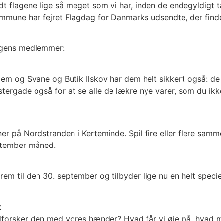
nydt flagene lige så meget som vi har, inden de endegyldigt t
une har fejret Flagdag for Danmarks udsendte, der finder 
ngens medlemmer:
m og Svane og Butik Ilskov har dem helt sikkert også: de n
tergade også for at se alle de lækre nye varer, som du ikk
 på Nordstranden i Kerteminde. Spil fire eller flere sammen,
eptember måned.
rem til den 30. september og tilbyder lige nu en helt speci
t
dforsker den med vores hænder? Hvad får vi øje på, hvad mæ