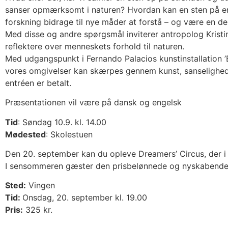
sanser opmærksomt i naturen? Hvordan kan en sten på en
forskning bidrage til nye måder at forstå – og være en d
Med disse og andre spørgsmål inviterer antropolog Kristi
reflektere over menneskets forhold til naturen.
Med udgangspunkt i Fernando Palacios kunstinstallation ’B
vores omgivelser kan skærpes gennem kunst, sanselighed 
entréen er betalt.
Præsentationen vil være på dansk og engelsk
Tid
: Søndag 10.9. kl. 14.00
Mødested
: Skolestuen
Den 20. september kan du opleve Dreamers’ Circus, der 
I sensommeren gæster den prisbelønnede og nyskabende n
Sted:
Vingen
Tid:
Onsdag, 20. september kl. 19.00
Pris:
325 kr.