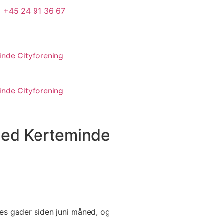
+45 24 91 36 67
nde Cityforening
nde Cityforening
ed Kerteminde
des gader siden juni måned, og